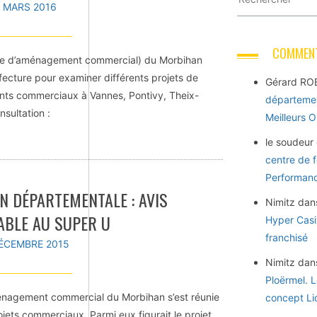
5 MARS 2016
COMMENT
e d’aménagement commercial) du Morbihan
éfecture pour examiner différents projets de
Gérard RO
ents commerciaux à Vannes, Pontivy, Theix-
départemen
nsultation :
Meilleurs 
le soudeur
centre de 
Performance
N DÉPARTEMENTALE : AVIS
Nimitz
dan
ABLE AU SUPER U
Hyper Casi
franchisé
ÉCEMBRE 2015
Nimitz
dan
Ploërmel. 
nagement commercial du Morbihan s’est réunie
concept Li
jets commerciaux. Parmi eux figurait le projet