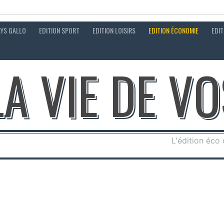
AYS GALLO
EDITION SPORT
EDITION LOISIRS
EDITION ÉCONOMIE
EDIT
LA VIE DE V
L'édition éco