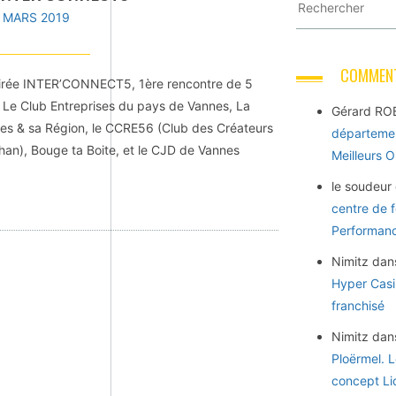
1 MARS 2019
COMMENT
 soirée INTER’CONNECT5, 1ère rencontre de 5
 Le Club Entreprises du pays de Vannes, La
Gérard RO
 & sa Région, le CCRE56 (Club des Créateurs
départemen
han), Bouge ta Boite, et le CJD de Vannes
Meilleurs 
le soudeur
centre de 
Performance
Nimitz
dan
Hyper Casi
franchisé
Nimitz
dan
Ploërmel. 
concept Li