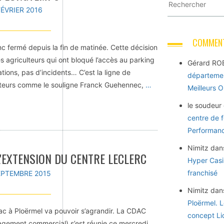
FÉVRIER 2016
COMMENT
c fermé depuis la fin de matinée. Cette décision
es agriculteurs qui ont bloqué l’accès au parking
Gérard RO
ions, pas d’incidents… C’est la ligne de
départemen
ulteurs comme le souligne Franck Guehennec,
…
Meilleurs 
le soudeur
centre de 
Performance
Nimitz
dan
L'EXTENSION DU CENTRE LECLERC
Hyper Casi
franchisé
EPTEMBRE 2015
Nimitz
dan
Ploërmel. 
ac à Ploërmel va pouvoir s’agrandir. La CDAC
concept Li
gement commercial) s’est réunie ce mercredi