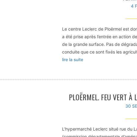
4 
Le centre Leclerc de Ploërmel est don
a été prise après l’entrée en action d
de la grande surface. Pas de dégradat
conduite que ce sont fixés les agric
lire la suite
PLOËRMEL. FEU VERT À 
30 S
L’hypermarché Leclerc situé rue du L
(commission départementale d’aména