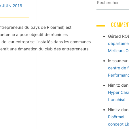
0 JUIN 2016
COMMENT
ntrepreneurs du pays de Ploërmel) est
 antenne a pour objectif de réunir les
Gérard RO
le de leur entreprise- installés dans les communes
départemen
serait une émanation du club des entrepreneurs
Meilleurs 
le soudeur
centre de 
Performance
Nimitz
dan
Hyper Casi
franchisé
Nimitz
dan
Ploërmel. 
concept Li