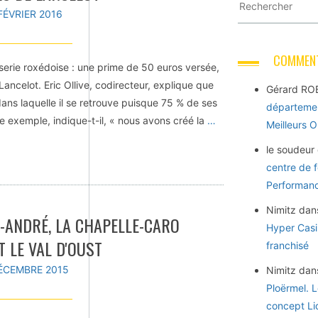
FÉVRIER 2016
COMMENT
sserie roxédoise : une prime de 50 euros versée,
 Lancelot. Eric Ollive, codirecteur, explique que
Gérard RO
ans laquelle il se retrouve puisque 75 % de ses
départemen
e exemple, indique-t-il, « nous avons créé la
…
Meilleurs 
le soudeur
centre de 
Performance
Nimitz
dan
T-ANDRÉ, LA CHAPELLE-CARO
Hyper Casi
 LE VAL D'OUST
franchisé
DÉCEMBRE 2015
Nimitz
dan
Ploërmel. 
concept Li