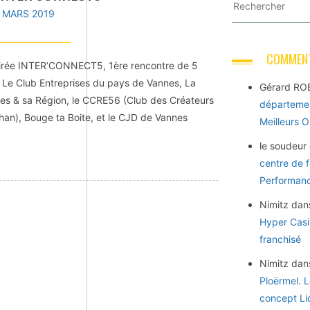
1 MARS 2019
COMMENT
 soirée INTER’CONNECT5, 1ère rencontre de 5
 Le Club Entreprises du pays de Vannes, La
Gérard RO
 & sa Région, le CCRE56 (Club des Créateurs
départemen
han), Bouge ta Boite, et le CJD de Vannes
Meilleurs 
le soudeur
centre de 
Performance
Nimitz
dan
Hyper Casi
franchisé
Nimitz
dan
Ploërmel. 
concept Li