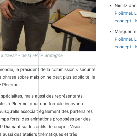
Nimitz
dan
Ploërmel. 
concept Li
Marguerite
Ploërmel. 
concept Li
u travail » de la FRTP Bretagne
ymondie, le président de la commission « sécurité
 phrase sobre mais on ne peut plus explicite, le
e Ploërmel.
 spécialités, mais aussi des représentants
blés à Ploërmel pour une formule innovante
uisqu’elle associait également des partenaires
 temps forts: des animations proposées par des
P Diamant sur les outils de coupe ; Vision
s aussi des ateliers thématiques et très