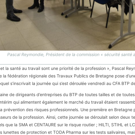
Pascal Reymondie, Président de la commission « sécurité santé a
 et la santé au travail sont une priorité de la profession », Pascal Re
de la fédération régionale des Travaux Publics de Bretagne pose d’une
quel s’inscrivait la journée qui s’est déroulée vendredi au CFA BTP d
ine de dirigeants d’entreprises du BTP de toutes tailles et de toutes
ntérim qui alimentent également le marché du travail étaient rassem
a prévention des risques professionnels. Une première en Bretagne p
sseurs de la profession. Ainsi, cette journée se déroulait selon deux
els que la SMA et CENTAURE sur le risque routier ; HILTI, STIHL et LC
es lunettes de protection et TODA Pharma sur les tests salivaires, mai