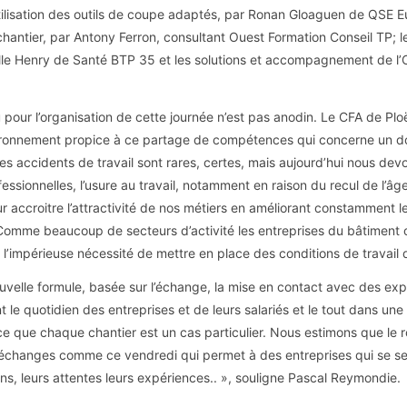
’utilisation des outils de coupe adaptés, par Ronan Gloaguen de QSE
chantier, par Antony Ferron, consultant Ouest Formation Conseil TP; l
ëlle Henry de Santé BTP 35 et les solutions et accompagnement de l’
u pour l’organisation de cette journée n’est pas anodin. Le CFA de Ploë
ronnement propice à ce partage de compétences qui concerne un dom
es accidents de travail sont rares, certes, mais aujourd’hui nous de
essionnelles, l’usure au travail, notamment en raison du recul de l’âge 
r accroitre l’attractivité de nos métiers en améliorant constamment le
omme beaucoup de secteurs d’activité les entreprises du bâtiment o
ù l’impérieuse nécessité de mettre en place des conditions de travail 
uvelle formule, basée sur l’échange, la mise en contact avec des expe
nt le quotidien des entreprises et de leurs salariés et le tout dans un
ce que chaque chantier est un cas particulier. Nous estimons que le r
échanges comme ce vendredi qui permet à des entreprises qui se sen
s, leurs attentes leurs expériences.. », souligne Pascal Reymondie.