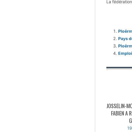
La fédératio
Ploërm
Pays d
Ploërm
Emploi
JOSSELIN-M
FABIEN A 
G
19