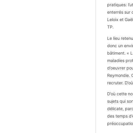
pratiques: l
enterrés sur 
Leloix et Ga
TP.
Le lieu reten
donc un envi
bâtiment. « L
maladies prof
d’oeuvrer pou
Reymondie. C
recruter. D’o
D’où cette no
sujets qui so
délicate, par
des temps d’
préoccupation