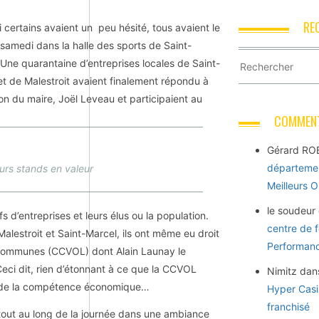
RE
 certains avaient un peu hésité, tous avaient le
 samedi dans la halle des sports de Saint-
 Une quarantaine d’entreprises locales de Saint-
et de Malestroit avaient finalement répondu à
tion du maire, Joël Leveau et participaient au
COMMENT
Gérard RO
départemen
urs stands en valeur
Meilleurs 
le soudeur
 d’entreprises et leurs élus ou la population.
centre de 
Malestroit et Saint-Marcel, ils ont même eu droit
Performance
 communes (CCVOL) dont Alain Launay le
eci dit, rien d’étonnant à ce que la CCVOL
Nimitz
dan
ce de la compétence économique…
Hyper Casi
franchisé
 tout au long de la journée dans une ambiance