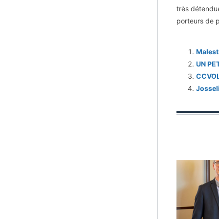
très détendue
porteurs de p
Malest
UN PET
CCVOL.
Jossel