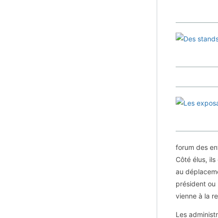
forum des ent
Côté élus, il
au déplaceme
président ou 
vienne à la 
Les administr