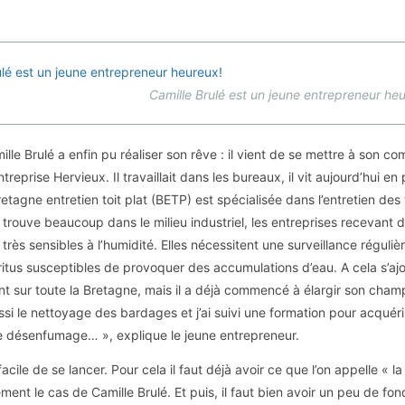
Camille Brulé est un jeune entrepreneur he
lle Brulé a enfin pu réaliser son rêve : il vient de se mettre à son c
ntreprise Hervieux. Il travaillait dans les bureaux, il vit aujourd’hui en 
retagne entretien toit plat (BETP) est spécialisée dans l’entretien des
n trouve beaucoup dans le milieu industriel, les entreprises recevant
 très sensibles à l’humidité. Elles nécessitent une surveillance réguliè
ritus susceptibles de provoquer des accumulations d’eau. A cela s’ajou
ent sur toute la Bretagne, mais il a déjà commencé à élargir son cham
ssi le nettoyage des bardages et j’ai suivi une formation pour acquér
e désenfumage… », explique le jeune entrepreneur.
acile de se lancer. Pour cela il faut déjà avoir ce que l’on appelle « l
ment le cas de Camille Brulé. Et puis, il faut bien avoir un peu de fo