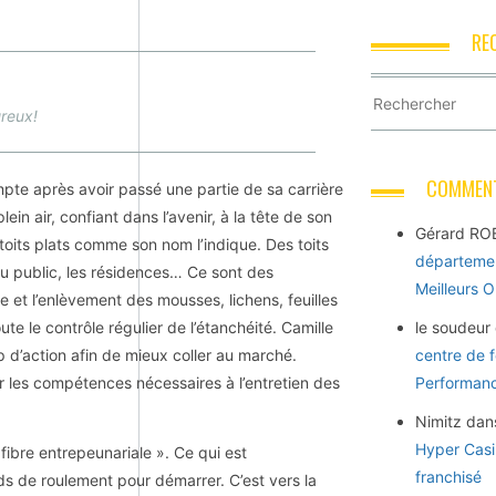
RE
ureux!
COMMENT
ompte après avoir passé une partie de sa carrière
plein air, confiant dans l’avenir, à la tête de son
Gérard RO
 toits plats comme son nom l’indique. Des toits
départemen
 du public, les résidences… Ce sont des
Meilleurs 
re et l’enlèvement des mousses, lichens, feuilles
te le contrôle régulier de l’étanchéité. Camille
le soudeur
p d’action afin de mieux coller au marché.
centre de 
ir les compétences nécessaires à l’entretien des
Performance
Nimitz
dan
Hyper Casi
a fibre entrepeunariale ». Ce qui est
franchisé
nds de roulement pour démarrer. C’est vers la