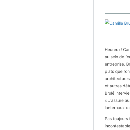
Heureux! Cami
au sein de l’e
entreprise. B
plats que l’o
architectures
et autres dét
Brulé intervi
« J’assure au
lanternaux d
Pas toujours f
incontestable