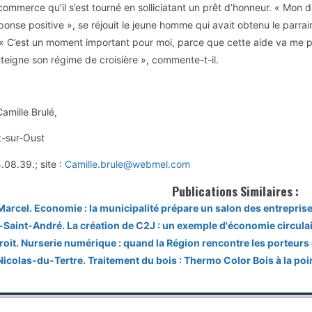
mmerce qu’il s’est tourné en solliciatant un prêt d’honneur. « Mon 
éponse positive », se réjouit le jeune homme qui avait obtenu le parr
 « C’est un moment important pour moi, parce que cette aide va me 
atteigne son régime de croisière », commente-t-il.
amille Brulé,
t-sur-Oust
.08.39.; site :
Camille.brule@webmel.com
Publications Similaires :
Marcel. Economie : la municipalité prépare un salon des entrepris
-Saint-André. La création de C2J : un exemple d'économie circulai
roit. Nurserie numérique : quand la Région rencontre les porteurs 
Nicolas-du-Tertre. Traitement du bois : Thermo Color Bois à la poin