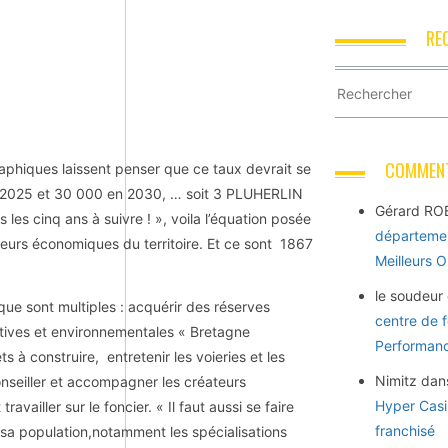
RE
COMMENT
raphiques laissent penser que ce taux devrait se
en 2025 et 30 000 en 2030, … soit 3 PLUHERLIN
Gérard RO
 les cinq ans à suivre ! », voila l’équation posée
départemen
s économiques du territoire. Et ce sont 1867
Meilleurs 
le soudeur
e sont multiples : acquérir des réserves
centre de 
tives et environnementales « Bretagne
Performance
s à construire, entretenir les voieries et les
Nimitz
dan
, conseiller et accompagner les créateurs
Hyper Casi
availler sur le foncier. « Il faut aussi se faire
franchisé
 de sa population,notamment les spécialisations