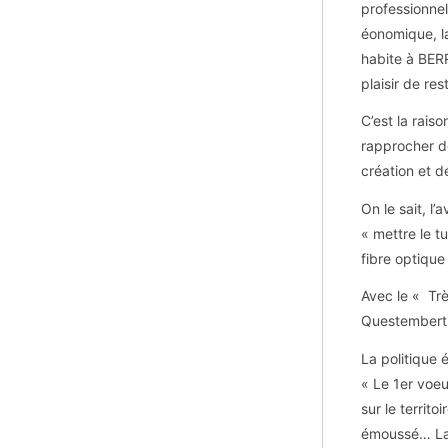
professionnel
éonomique, la
habite à BERR
plaisir de re
C’est la rai
rapprocher d
création et d
On le sait, 
« mettre le 
fibre optique
Avec le « Tr
Questembert 
La politique 
« Le 1er voeu
sur le terri
émoussé… La