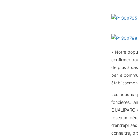
« Notre popul
confirmer po
de plus à cas
par la commu
établissement
Les actions 
foncières, a
QUALIPARC », 
réseaux, gérer
d’entreprises 
connaître, pr