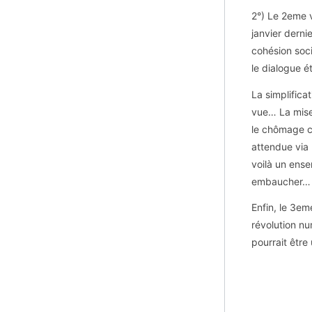
2°) Le 2eme v
janvier derni
cohésion soci
le dialogue ét
La simplificat
vue… La mise 
le chômage co
attendue via 
voilà un ense
embaucher… 
Enfin, le 3em
révolution nu
pourrait être