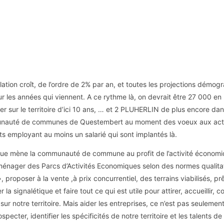
ation croît, de l’ordre de 2% par an, et toutes les projections démog
ur les années qui viennent. A ce rythme là, on devrait être 27 000 
er sur le territoire d’ici 10 ans, … et 2 PLUHERLIN de plus encore dans
nauté de communes de Questembert au moment des voeux aux acteur
s employant au moins un salarié qui sont implantés là.
que mène la communauté de commune au profit de l’activité économiqu
ménager des Parcs d’Activités Economiques selon des normes qualita
proposer à la vente ,à prix concurrentiel, des terrains viabilisés, prêt
 la signalétique et faire tout ce qui est utile pour attirer, accueillir
sur notre territoire. Mais aider les entreprises, ce n’est pas seulement tr
ospecter, identifier les spécificités de notre territoire et les talents