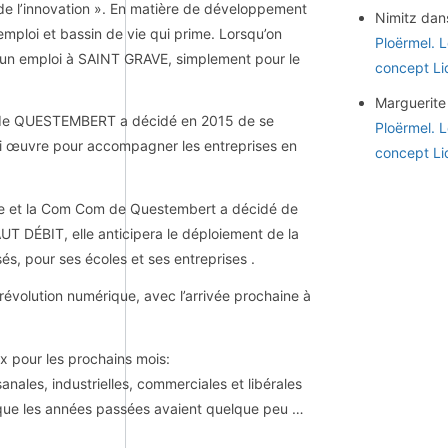
u de l’innovation ». En matière de développement
Nimitz
dan
’emploi et bassin de vie qui prime. Lorsqu’on
Ploërmel. 
nt un emploi à SAINT GRAVE, simplement pour le
concept Li
Marguerite
) de QUESTEMBERT a décidé en 2015 de se
Ploërmel. 
ui œuvre pour accompagner les entreprises en
concept Li
ique et la Com Com de Questembert a décidé de
T DÉBIT, elle anticipera le déploiement de la
és, pour ses écoles et ses entreprises .
évolution numérique, avec l’arrivée prochaine à
»x pour les prochains mois:
anales, industrielles, commerciales et libérales
e que les années passées avaient quelque peu …