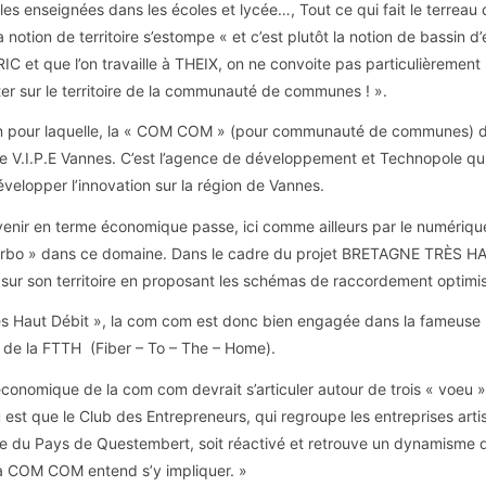
les enseignées dans les écoles et lycée…, Tout ce qui fait le terrea
 notion de territoire s’estompe « et c’est plutôt la notion de bassin d
IC et que l’on travaille à THEIX, on ne convoite pas particulièreme
ster sur le territoire de la communauté de communes ! ».
son pour laquelle, la « COM COM » (pour communauté de communes
e V.I.P.E Vannes. C’est l’agence de développement et Technopole q
évelopper l’innovation sur la région de Vannes.
l’avenir en terme économique passe, ici comme ailleurs par le numér
turbo » dans ce domaine. Dans le cadre du projet BRETAGNE TRÈS HAU
 sur son territoire en proposant les schémas de raccordement optimis
ès Haut Débit », la com com est donc bien engagée dans la fameuse r
de la FTTH (Fiber – To – The – Home).
économique de la com com devrait s’articuler autour de trois « voeu 
 est que le Club des Entrepreneurs, qui regroupe les entreprises artis
toire du Pays de Questembert, soit réactivé et retrouve un dynamism
 COM COM entend s’y impliquer. »