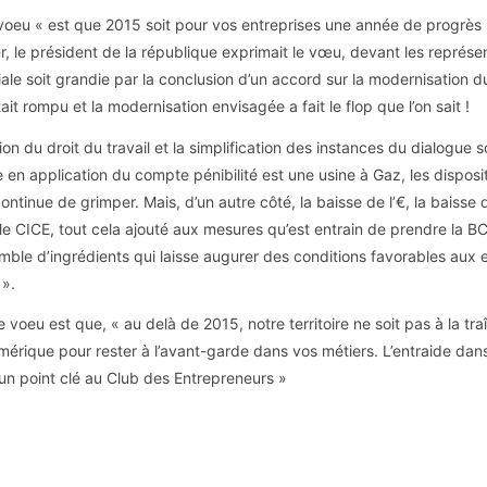
oeu « est que 2015 soit pour vos entreprises une année de progrès « 
er, le président de la république exprimait le vœu, devant les représ
ale soit grandie par la conclusion d’un accord sur la modernisation du
ait rompu et la modernisation envisagée a fait le flop que l’on sait !
ion du droit du travail et la simplification des instances du dialogue so
en application du compte pénibilité est une usine à Gaz, les disposi
ntinue de grimper. Mais, d’un autre côté, la baisse de l’€, la baisse d
le CICE, tout cela ajouté aux mesures qu’est entrain de prendre la BC
mble d’ingrédients qui laisse augurer des conditions favorables aux e
».
e voeu est que, « au delà de 2015, notre territoire ne soit pas à la tra
mérique pour rester à l’avant-garde dans vos métiers. L’entraide dan
 un point clé au Club des Entrepreneurs »