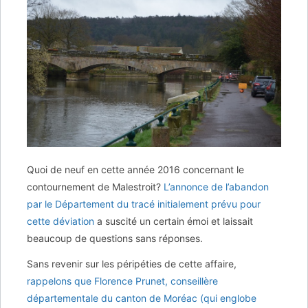
Quoi de neuf en cette année 2016 concernant le
contournement de Malestroit?
L’annonce de l’abandon
par le Département du tracé initialement prévu pour
cette déviation
a suscité un certain émoi et laissait
beaucoup de questions sans réponses.
Sans revenir sur les péripéties de cette affaire,
rappelons que Florence Prunet, conseillère
départementale du canton de Moréac (qui englobe